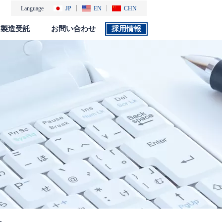
Language
JP
EN
CHN
製造受託
お問い合わせ
採用情報
製品カタログ
採用情報
社会・環境活動
添付文書 検索
た。