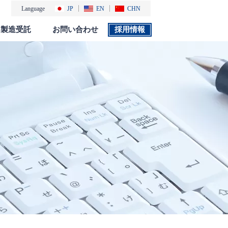
Language
JP
EN
CHN
製造受託
お問い合わせ
採用情報
製品カタログ
採用情報
社会・環境活動
添付文書 検索