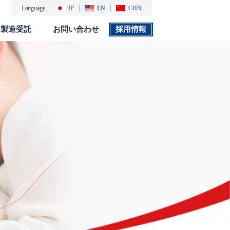
Language
JP
EN
CHN
製造受託
お問い合わせ
採用情報
製品カタログ
採用情報
社会・環境活動
添付文書 検索