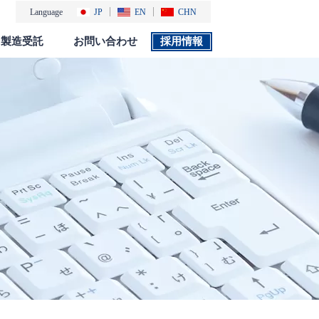
Language
JP
EN
CHN
製造受託
お問い合わせ
採用情報
製品カタログ
採用情報
社会・環境活動
添付文書 検索