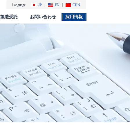
Language
JP
EN
CHN
製造受託
お問い合わせ
採用情報
製品カタログ
採用情報
社会・環境活動
添付文書 検索