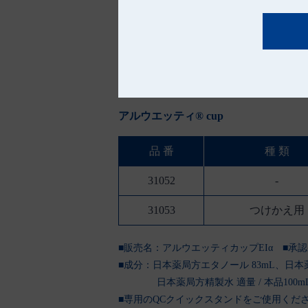
※衣類につくと脱色、変色することが
※アルコール過敏症の方は医師、薬剤
※アルコール又は他の薬剤を注入して
※他の容器に入れ替えないでください
アルウエッティ® cup
品 番
種 類
31052
-
31053
つけかえ用
■販売名：アルウエッティカップEIα
■承認番
■成分：日本薬局方エタノール 83mL、日本薬
日本薬局方精製水 適量 / 本品100m
■専用のQCクイックスタンドをご使用くだ