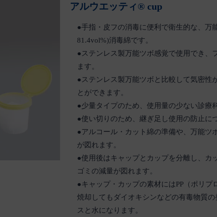
アルウエッティ® cup
●手指・皮フの消毒に便利で衛生的な、万能ツ
81.4vol%)消毒綿です。
●ステンレス製万能ツボ感覚で使用でき、
ます。
●ステンレス製万能ツボと比較して気密性
とができます。
●少量タイプのため、使用量の少ない診療
●使い切りのため、継ぎ足し使用の防止に
●アルコール・カット綿の準備や、万能ツ
が図れます。
●使用後はキャップとカップを分離し、カ
ゴミの減量が図れます。
●キャップ・カップの素材にはPP（ポリ
焼却してもダイオキシンなどの有毒物質の
スと水になります。