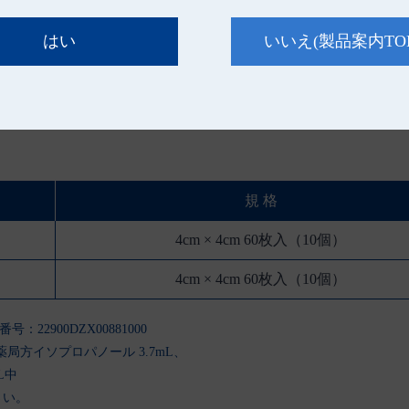
あるため注意してください。
はい
いいえ
(製品案内TO
師又は登録販売者に相談してください。
使用しないでください。また、脱脂綿を継ぎ足して使用しない
。
規 格
4cm × 4cm 60枚入（10個）
4cm × 4cm 60枚入（10個）
号：22900DZX00881000
局方イソプロパノール 3.7mL、
L中
さい。