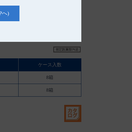
Pへ)
でください。
ケース入数
8箱
8箱