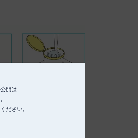
の公開は
す。
承ください。