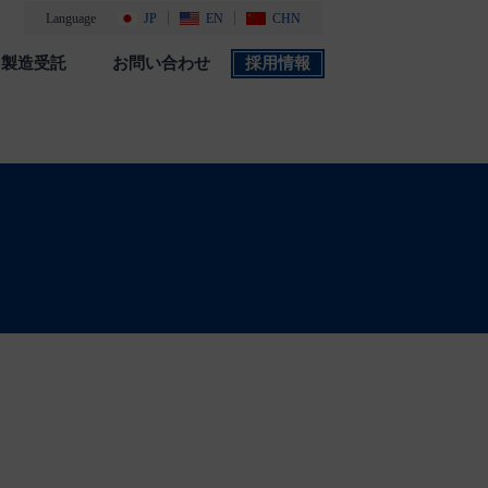
Language
JP
EN
CHN
製造受託
お問い合わせ
採用情報
製品カタログ
採用情報
社会・環境活動
添付文書 検索