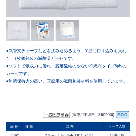
●気管支チューブなどを挟み込めるよう、Y型に切り込みを入れ
た、1枚個包装の滅菌済ガーゼです。
●ソフトで吸収力に優れ、脱落繊維の少ない不織布タイプ8plyの
ガーゼです。
●無菌保持力の高い、医療用の滅菌包装材料を使用しています。
[医療用不織布 34655000]
品 番
種 類
規 格
ケース入数
00107
–
7.5cm × 7.5cm 8ply 1枚入（8袋）
12個×8箱