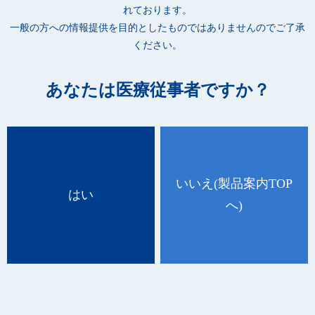
少ないです。
れております。
●透けにくく、目立ちにくい色合いのため、頭頸部や上下肢など
一般の方への情報提供を目的としたものではありませんのでご了承
の肌の露出する部位にも使いやすいです。
ください。
●外面に色が付いているため、セルフケア指導の際に裏表の注意
喚起がしやすいです。
あなたは医療従事者ですか？
●在宅療養指導管理料や、衛生材料等提供加算算定時の患者への
支給物品としてもおすすめです。
●小さな創傷に合わせて尿取りパッドなどを加工する手間がかか
りません。
●染み出しによる衣類やシーツの汚染、交換の頻度を減らせま
す。
いいえ
(製品案内TOP
はい
へ)
[綿状創傷被覆・保護材 11751000]
品 番
種 類
規 格
ケース入数
25650
-
11.5×10cm(外形) 9.5cm×10cm(吸収体) 60枚入
20箱