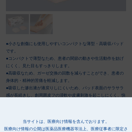
●小さな創傷にも使用しやすいコンパクトな薄型・高吸収パッド
です。
●コンパクトで薄型なため、患者の関節の動きや生活動作を妨げ
にくく、見た目もすっきりします。
●高吸収なため、ガーゼ交換の回数を減らすことができ、患者の
身体的・精神的苦痛を軽減します。
●吸収した滲出液が液戻りしにくいため、パッド表面のサラサラ
感が長続きし、創周囲皮フの浸軟や皮膚刺激を起こしにくく、快
適に使用できます。
●透湿防水シートを使用しているため、ムレによる不快感や掻痒
感、皮フの浸軟などを軽減します。
当サイトは、医療向け情報を含んでおります。
●縁の部分が狭く角のないラウンド形状のため、皮フへの刺激が
医療向け情報の公開は
医薬品医療機器等法上、医療従事者に限定さ