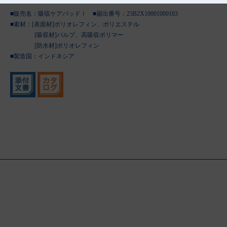
■販売名：吸収ケアパッドⅠ ■届出番号：23B2X10001000103
■素材：[表面材]ポリオレフィン、ポリエステル
[吸収材]パルプ、高吸収ポリマー
[防水材]ポリオレフィン
■製造国：
インドネシア