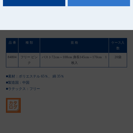
品 番
種 類
規 格
ケース入
数
84804
フリー ピン
バスト72cm～108cm 身長145cm～170cm 1
20袋
ク
枚入
■素材：ポリエステル 65％、 綿 35％
■製造国：
中国
■ラテックス：フリー