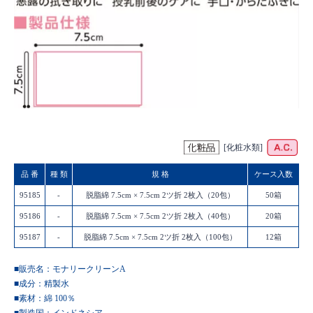
[化粧水類]
品 番
種 類
規 格
ケース入数
95185
-
脱脂綿 7.5cm × 7.5cm 2ツ折 2枚入（20包）
50箱
95186
-
脱脂綿 7.5cm × 7.5cm 2ツ折 2枚入（40包）
20箱
95187
-
脱脂綿 7.5cm × 7.5cm 2ツ折 2枚入（100包）
12箱
■販売名：モナリークリーンA
■成分：精製水
■素材：綿 100％
■製造国：
インドネシア