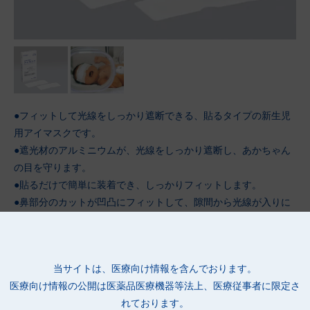
●フィットして光線をしっかり遮断できる、貼るタイプの新生児
用アイマスクです。
●遮光材のアルミニウムが、光線をしっかり遮断し、あかちゃん
の目を守ります。
●貼るだけで簡単に装着でき、しっかりフィットします。
●鼻部分のカットが凹凸にフィットして、隙間から光線が入りに
くくなっています。
●ジェル型のアクリル系粘着剤を使用し、剥がす際に角質剥離が
少ないため、皮膚がかぶれにくいです。また、授乳時や面会時に
当サイトは、医療向け情報を含んでおります。
剥がしても再度貼ることができます。
医療向け情報の公開は
医薬品医療機器等法上、医療従事者に限定さ
●メッシュタイプの不織布のため、ムレにくくなっています。
れております。