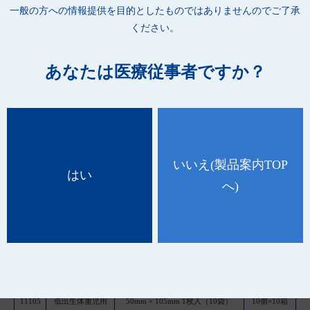
一般の方への情報提供を目的としたものではありませんのでご了承
ください。
あなたは医療従事者ですか？
いいえ
(製品案内TOP
はい
へ)
品 番
種 類
規 格
ケース入数
11105
低出生体重児用
50mm × 105mm 1枚入（10袋）
10個×10箱