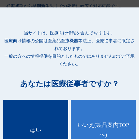
妊娠初期から早期新生児までの死産に幅広く対応可能です。
取扱説明 動画
当サイトは、医療向け情報を含んでおります。
医療向け情報の公開は
医薬品医療機器等法上、医療従事者に限定さ
れております。
一般の方への情報提供を目的としたものではありませんのでご了承
ください。
あなたは医療従事者ですか？
いいえ
(製品案内TOP
はい
品 番
種 類
規 格
ケース
へ)