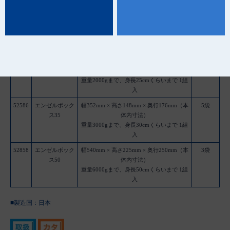
入数
52585
エンゼルボック
幅195mm × 高さ77mm × 奥行95mm（本体
5袋
ス20
内寸法）
重量1500gまで、身長15cmくらいまで 1組
入
52645
エンゼルボック
幅292mm × 高さ120mm × 奥行147mm（本
5袋
ス30
体内寸法）
重量2000gまで、身長25cmくらいまで 1組
入
52586
エンゼルボック
幅352mm × 高さ148mm × 奥行176mm（本
5袋
ス35
体内寸法）
重量3000gまで、身長30cmくらいまで 1組
入
52858
エンゼルボック
幅540mm × 高さ225mm × 奥行250mm（本
3袋
ス50
体内寸法）
重量6000gまで、身長50cmくらいまで 1組
入
■製造国：
日本