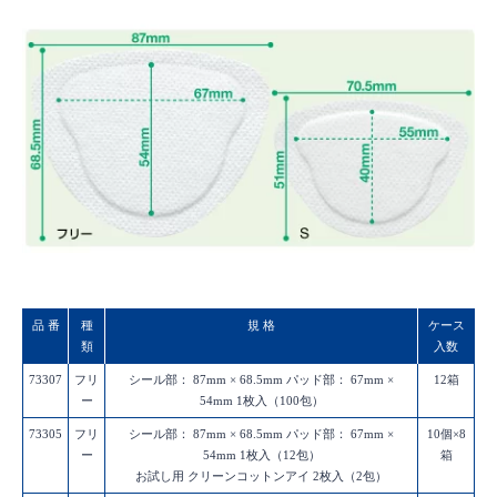
品 番
種
規 格
ケース
類
入数
73307
フリ
シール部： 87mm × 68.5mm パッド部： 67mm ×
12箱
ー
54mm 1枚入（100包）
73305
フリ
シール部： 87mm × 68.5mm パッド部： 67mm ×
10個×8
ー
54mm 1枚入（12包）
箱
お試し用 クリーンコットンアイ 2枚入（2包）