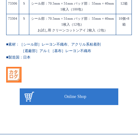
73306
S
シール部：70.5mm × 51mm パッド部： 55mm × 40mm
12箱
1枚入（100包）
73304
S
シール部：70.5mm × 51mm パッド部： 55mm × 40mm
10個×8
1枚入（12包）
箱
お試し用 クリーンコットンアイ 2枚入（2包）
■素材：［シール部］レーヨン不織布、アクリル系粘着剤
［遮蔽部］アルミ［基布］レーヨン不織布
■製造国：
日本
Online Shop