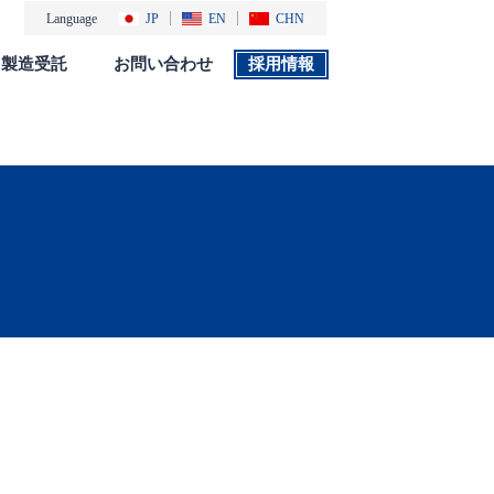
Language
JP
EN
CHN
製造受託
お問い合わせ
採用情報
製品カタログ
採用情報
社会・環境活動
添付文書 検索