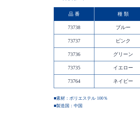
品 番
種 類
73738
ブルー
73737
ピンク
73736
グリーン
73735
イエロー
73764
ネイビー
■素材：ポリエステル 100％
■製造国：
中国