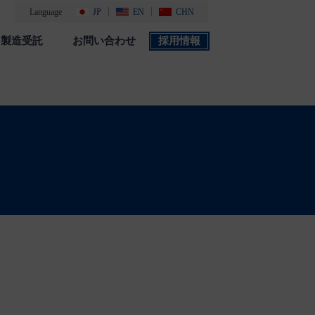
Language
JP
EN
CHN
製造受託
お問い合わせ
採用情報
製品カタログ
採用情報
社会・環境活動
添付文書 検索