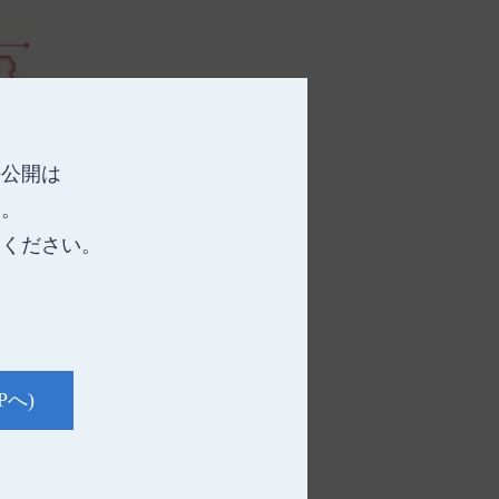
の公開は
す。
承ください。
Pへ)