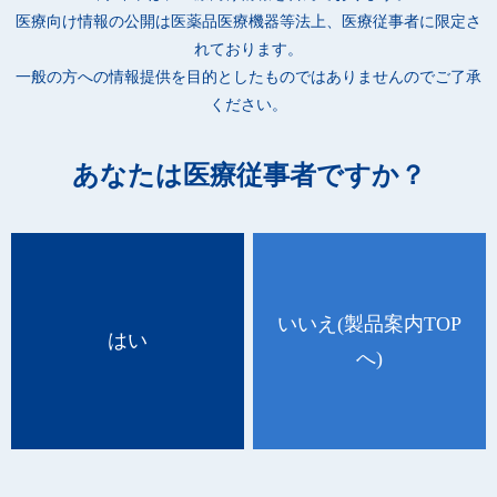
●小児向けのかわいらしいパッケージで、受付や診察室の雰囲気
医療向け情報の公開は
医薬品医療機器等法上、医療従事者に限定さ
を和らげます。
れております。
●マスクを着けた笑顔の動物のパッケージイラストで、マスク着
一般の方への情報提供を目的としたものではありませんのでご了承
用への抵抗感を減らします。
ください。
●小児でも読めるように、着用方法の説明には“ふりがな”をふっ
ています。
あなたは医療従事者ですか？
●フタを切り取ると、箱を縦置きできるため、省スペースに置き
たい場合や狭い場所でも便利です。
●日本産業規格「JIS T 9001」医療用マスク クラスⅠに適合して
います。
(適合番号：M12109044)
いいえ
(製品案内TOP
はい
へ)