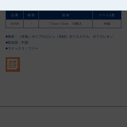
品 番
種 類
規 格
ケース入数
51418
-
7.5cm × 12cm 50枚入
40箱
■素材：［本体］ポリプロピレン［耳紐］ポリエステル、ポリウレタン
■製造国：
中国
■ラテックス：フリー