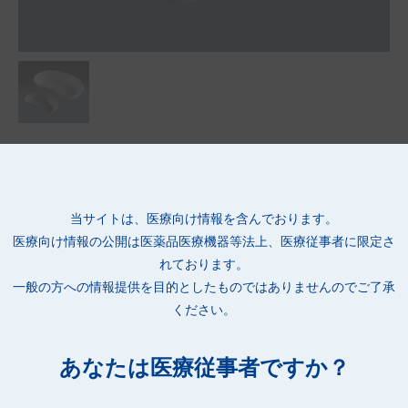
●医療機関などでのA.C.(高圧蒸気)滅菌が可能です。
(滅菌条件などにより変形する可能性があります)
●プラスチック製のため、MRI室での使用が可能です。
当サイトは、医療向け情報を含んでおります。
●金属類による画像の乱れの心配がありません。
医療向け情報の公開は
医薬品医療機器等法上、医療従事者に限定さ
●感染力の強いノロウイルスなどの発生時に嘔吐物受けとしても
れております。
使用できます。
一般の方への情報提供を目的としたものではありませんのでご了承
●計量できる便利な目盛り付きです。
ください。
●素材のポリプロピレンは廃棄後に焼却しても、ダイオキシンな
どの有害物質が発生しません。
●ディスポーザブルタイプのため、膿盆の再生業務(洗浄、滅菌な
あなたは医療従事者ですか？
ど)にかかる業務の省力化が図れます。