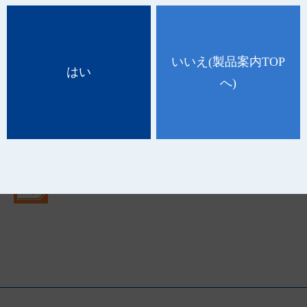
いいえ
(製品案内TOP
品 番
種 類
規 格
ケース入数
はい
へ)
55687
S
容量：500mL 300個入
-
55671
L
容量：1,500ｍL 100個入
-
■素材：ポリプロピレン
■製造国：
日本