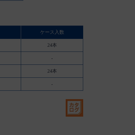
ケース入数
24本
-
24本
-