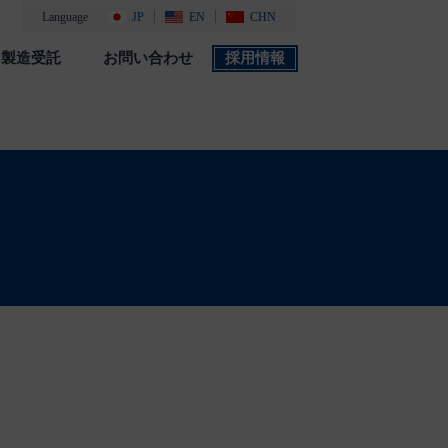
Language
JP
EN
CHN
製造受託
お問い合わせ
採用情報
製品カタログ
採用情報
社会・環境活動
添付文書 検索