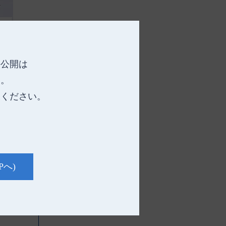
の公開は
す。
承ください。
Pへ)