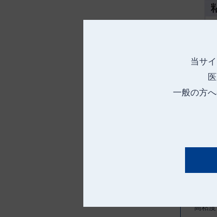
当サイ
医
一般の方へ
粘 度
中粘度
高粘度