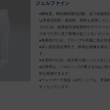
ジェルファイン
●菌検査、膣粘膜刺激性試験、皮フ刺激性
は界面活性剤・着色料・香料を使用してい
そのため、経膣超音波検査時やデリケート
※全ての方に皮フ刺激が起こらないという
●無着色のため、プローブや衣服に色が付
●高い超音波伝導性で、鮮明な画像を得る
す。
●水溶性のため、拭き取り後にべたつきに
●詰替用は、1つのバッグの重さを2kgに
担を軽減できます。
●ウォーマーで加温（40℃）しても、常
すくなっています。