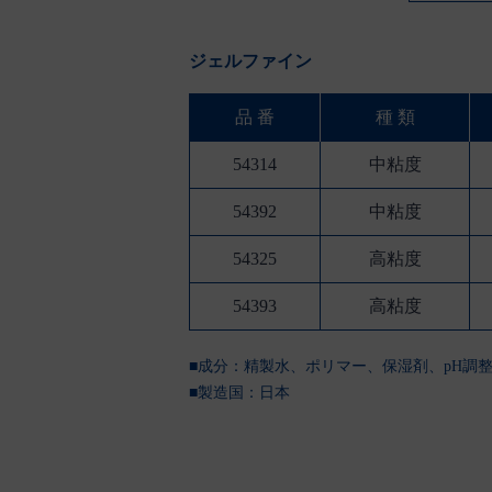
ジェルファイン
品 番
種 類
54314
中粘度
54392
中粘度
54325
高粘度
54393
高粘度
■成分：精製水、ポリマー、保湿剤、pH調
■製造国：
日本