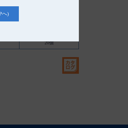
Pへ)
ケース入数
20個
20個