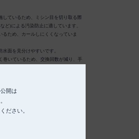
を施しているため、ミシン目を切り取る際
液など)による汚染防止に適しています。
ているため、カールしにくくなっていま
と防水面を見分けやすいです。
分)多く巻いているため、交換回数が減り、手
たため、保管スペースを削減できます。
の公開は
廃棄処理費用の抑制にもつながります。
す。
カラーを選ぶことができます。
承ください。