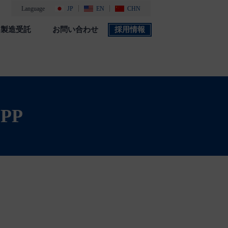
Language
JP
EN
CHN
製造受託
お問い合わせ
採用情報
製品カタログ
採用情報
社会・環境活動
添付文書 検索
PP