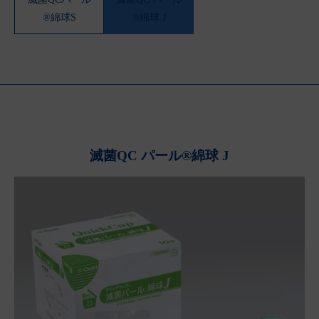
®綿球S
®綿球 J
滅菌QC パール®綿球 J