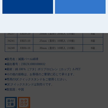
[コットンボール 11028000]
品 番
種 類
規 格
ケース入数
34237
EB20-20
20mm（直径）20球入（10個）
8箱
34241
EB25-10
25mm（直径）10球入（10個）
8箱
34248
EB30-10
30mm（直径）10球入（10個）
8箱
■販売名：滅菌パール綿球
■届出番号：23B2X10001000032
■素材：綿 100％［フタ］ポリプロピレン［カップ］A-PET
■その他の規格は、お客様のご要望に応じて承ります。
■専用のQCクイックスタンドをご使用ください。
■QCクイックスタンドは別売りです。
■製造国：
中国