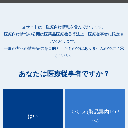
●カップには薬液量の目安となる目盛りが、約50mLごとに入って
います。
●用途に合わせて2種類のカップサイズ(S：125mL／J：250mL)か
ら選べます。
当サイトは、医療向け情報を含んでおります。
●使用後はキャップとカップを分離し、カップは重ねて廃棄する
医療向け情報の公開は
医薬品医療機器等法上、医療従事者に限定さ
ことができるため、ゴミの減量が図れます。
れております。
●キャップの素材にはPP(ポリプロピレン)を、カップの素材には
一般の方への情報提供を目的としたものではありませんのでご了承
無公害性・安全衛生性・耐薬品性に優れるA-PET(非結晶ポリエ
ください。
チレンテレフタレート)を使用しているため、廃棄後に焼却して
もダイオキシンなどの有毒物質の発生がなく、完全に燃焼させれ
あなたは医療従事者ですか？
ば炭酸ガスと水になります。
いいえ
(製品案内TOP
はい
へ)