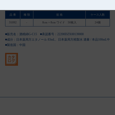
品 番
種 類
規 格
ケース入数
31092
-
8cm × 8cm ワイド 50枚入
24個
■販売名：酒精綿G-C15 ■承認番号：22200DZX00139000
■成分：日本薬局方エタノール 83mL、日本薬局方精製水 適量 / 本品100mL中
■製造国：
中国