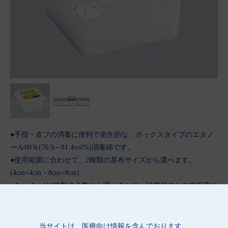
●手指・皮フの消毒に便利で衛生的な、ボックスタイプのエタノ
ール80％(76.9～81.4vol%)消毒綿です。
●使用範囲に合わせて、2種類の基布サイズから選べます。
(4cm×4cm・8cm×8cm)
●4cm×4cmは4種類の入数から選べるため、診療科ごとの使用量に
合わせて、経済的に使用できます。
●フタを開けるだけで素早く使用でき、持ち運びにも便利です。
●使い切りのため、継ぎ足し使用の防止につながり、衛生的に使
当サイトは、医療向け情報を含んでおります。