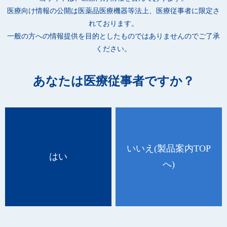
用できます。
医療向け情報の公開は
医薬品医療機器等法上、医療従事者に限定さ
●アルコール・カット綿の準備や、万能ツボの再生業務(洗浄、滅
れております。
菌など)の省力化が図れます。
一般の方への情報提供を目的としたものではありませんのでご了承
●開封日の記入により、衛生的な管理が可能です。
ください。
あなたは医療従事者ですか？
※開封後は、早めに使用してください。
※衣類につくと脱色、変色することがあるため注意してくださ
い。
いいえ
(製品案内TOP
※アルコール過敏症の方は医師、薬剤師又は登録販売者に相談し
はい
へ)
てください。
※アルコール又は他の薬剤を注入して使用しないでください。ま
た、脱脂綿を継ぎ足して使用しないでください。
※他の容器に入れ替えないでください。