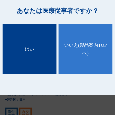
あなたは医療従事者ですか？
[止血用押圧器具 70617000]
品 番
種 類
規 格
ケース入数
32944
S20-2
20mm（直径）2個入（200袋）
8箱
いいえ
(製品案内TOP
はい
32945
S20-10
20mm（直径）10個入（60袋）
8箱
へ)
32947
S20-30
20mm（直径）30個入（40袋）
8箱
32943
S25-1
25mm（直径）1個入（100袋）
8箱
32940
S25-2
25mm（直径）2個入（200袋）
8箱
32941
S25-10
25mm（直径）10個入（60袋）
8箱
■販売名：滅菌マーブルパッドⅠ ■届出番号：23B2X10001000109
■製造国：
日本