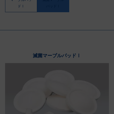
ドⅠ
パッドⅠ
滅菌マーブルパッドⅠ