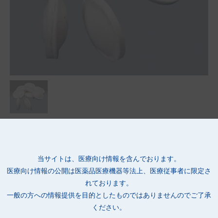
●滅菌済みマーブルパッドです。
●パッドの中心部を盛り上げ円盤状に圧縮成形した、止血用圧迫
パッドです。
当サイトは、医療向け情報を含んでおります。
●中心部が盛り上がっているため、平面ではなく点面に近い状態
医療向け情報の公開は
医薬品医療機器等法上、医療従事者に限定さ
での圧迫が可能です。
れております。
●採血後や透析後の圧迫止血に適しています。
一般の方への情報提供を目的としたものではありませんのでご了承
●表面素材には、ソフトで吸収性に優れたレーヨン不織布を使用
ください。
しています。