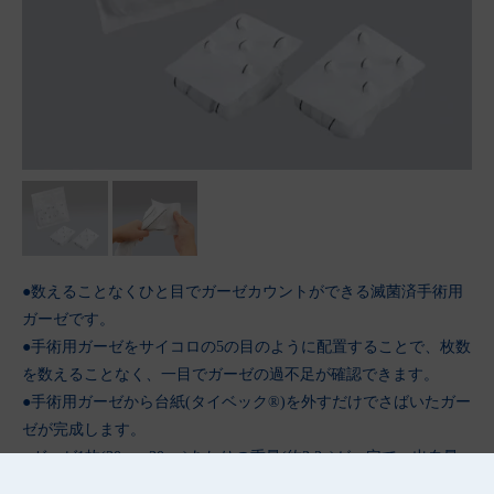
●数えることなくひと目でガーゼカウントができる滅菌済手術用
ガーゼです。
●手術用ガーゼをサイコロの5の目のように配置することで、枚数
を数えることなく、一目でガーゼの過不足が確認できます。
●手術用ガーゼから台紙(タイベック®)を外すだけでさばいたガー
ゼが完成します。
●ガーゼ1枚(30cm×30cm)あたりの重量(約3.3g)が一定で、出血量
の測定に適しています。