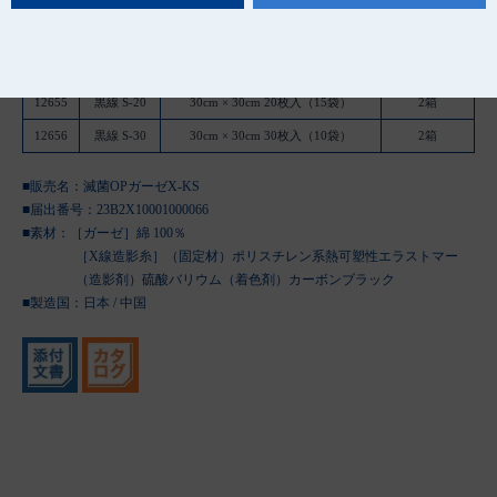
品 番
種 類
規 格
ケース入数
12638
黒線 S-10
30cm × 30cm 10枚入（10袋）
4箱
12655
黒線 S-20
30cm × 30cm 20枚入（15袋）
2箱
12656
黒線 S-30
30cm × 30cm 30枚入（10袋）
2箱
■販売名：滅菌OPガーゼX-KS
■届出番号：23B2X10001000066
■素材：［ガーゼ］綿 100％
［X線造影糸］（固定材）ポリスチレン系熱可塑性エラストマー
（造影剤）硫酸バリウム（着色剤）カーボンブラック
■製造国：
日本 / 中国