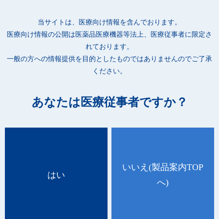
●X線造影糸入りのため、万一体内に遺残した場合でもレントゲ
ン撮影により位置が特定できます。
当サイトは、医療向け情報を含んでおります。
●手術症例に合わせて、適切な入数が選べ経済的に使用できま
医療向け情報の公開は
医薬品医療機器等法上、医療従事者に限定さ
す。
れております。
一般の方への情報提供を目的としたものではありませんのでご了承
ください。
※台紙(タイベック®)はレントゲン撮影では写りません。紛失し
あなたは医療従事者ですか？
ないよう保管、又は破棄してください。
※台紙を装着したまま使用しないでください。
※X線造影糸を直接挟むと、切れたり、抜け落ちて体内に遺残す
る恐れがあるため、X線造影糸以外のガーゼ部分を挟んでくださ
い。
いいえ
(製品案内TOP
※X線造影糸に電気メスなどを近づけると、切れたり、引火する
はい
へ)
恐れがあるため注意してください。
[X線造影材入りガーゼ 32374000]