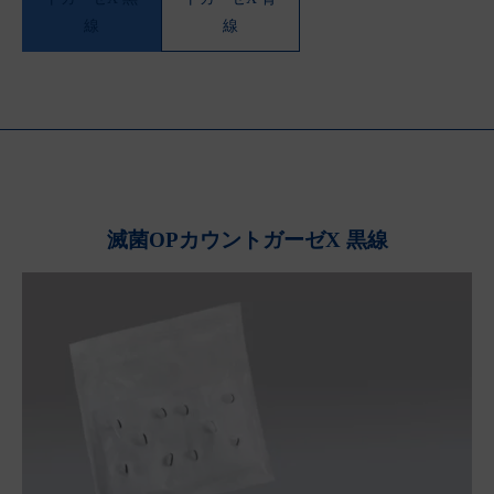
線
線
滅菌OPカウントガーゼX 黒線