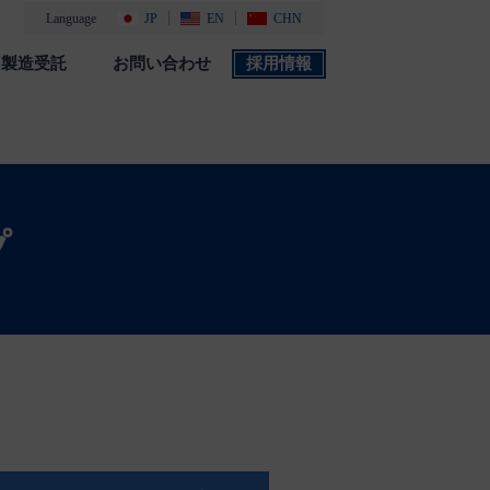
Language
JP
EN
CHN
製造受託
お問い合わせ
採用情報
製品カタログ
採用情報
社会・環境活動
添付文書 検索
プ