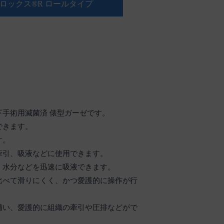
ロックス®R ロールタイプ
下手術用滅菌済 俵型ガーゼです。
できます。
す。
牽引、吸液などに使用できます。
・水分などを迅速に吸液できます。
比べて滑りにくく、かつ愛護的に操作が行
補い、愛護的に組織の牽引や圧排などがで