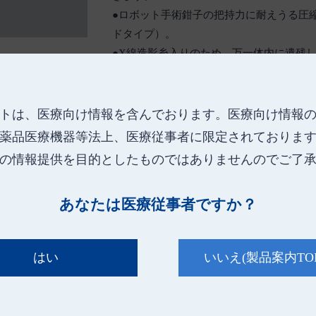
●ロボット手術鉗子の把持力に耐えうる圧
ドタイプ）。
●X線造影糸入りのため、万一体内に遺残
の特定ができます。
●12mmトロッカーから出し入れ可能なサ
トは、医療向け情報を含んでおります。
医療向け情報
薬品医療機器等法上、医療従事者に限定されておりま
の情報提供を目的としたものではありませんのでご了
あなたは医療従事者ですか？
はい
いいえ
(製品案内TO
け落ちて体内に遺残する恐れがあるため、X線造影糸以外のガ
ると、切れたり、発火する恐れがあるので注意してください。