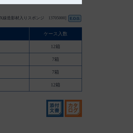
[X線造影材入りスポンジ 13705000]
ケース入数
12箱
7箱
7箱
12箱