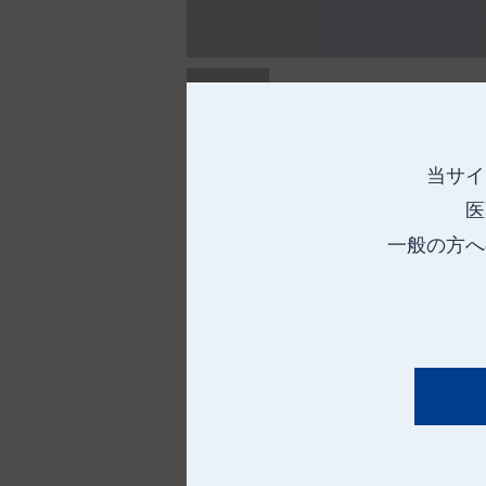
当サイ
医
一般の方へ
※X線造影糸を直接挟むと、切断や抜
※X線造影糸に電気メスなどを近付け