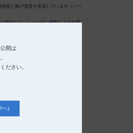
縮強度と曲げ強度を実現しています（ハー
した場合にも、レントゲン撮影により位置
イズです。
の公開は
す。
承ください。
Pへ)
ーゼ部分を挟んでください。