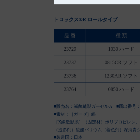
トロックス®R ロールタイプ
品 番
種 類
23729
1030 ハード
23737
0815CR ソフト
23736
1230AR ソフト
23764
0850 ハード
■販売名：滅菌縫製ガーゼX-A
■届出番号：23
■素材：［ガーゼ］綿
［X線造影糸］（固定材）ポリプロピレン
（造影剤）硫酸バリウム（着色剤）深海青グ
■製造国：
日本