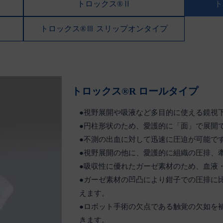
トロックス®Ⅱ
ト
トロックス®Ⅲ スリップオンタイプ
トロックス®R ロールタイプ
●視野展開や吸液など多目的に使える鏡視
●円柱形状のため、愛護的に「面」で展開
●不測の出血に対して迅速に圧迫が可能で
●視野展開の他に、愛護的に組織の圧排、
●吸収性に優れたガーゼ素材のため、血液
●ガーゼ素材の凹凸により鉗子での圧排に
えます。
●ロボット手術の欠点である触覚の欠如を
きます。