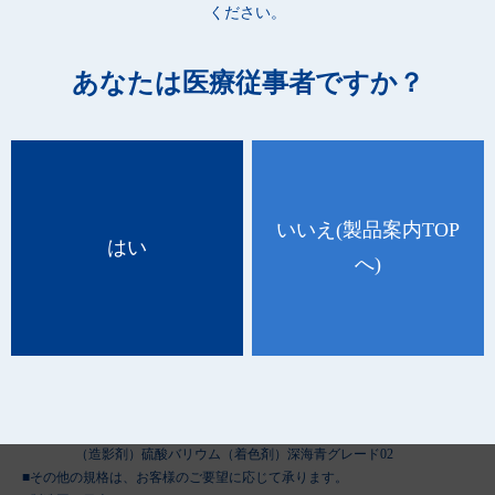
ください。
●ガーゼボールの包装、滅菌などにかかる業務の省力化が図れま
す。
あなたは医療従事者ですか？
[X線造影材入りスポンジ 13705000]
品 番
種 類
規 格
ケース入数
いいえ
(製品案内TOP
はい
24903
S-5
25mm（直径）5球入（50袋）
8箱
へ)
24904
M-5
30mm（直径）5球入（50袋）
8箱
24905
L-5
50mm（直径）5球入（50袋）
4箱
■販売名：滅菌オオサキツッペルX-A
■届出番号：23B2X10001000018
■素材：［ガーゼ］綿 100％
［X線造影糸］（固定材）ポリプロピレン、ポリエステル
（造影剤）硫酸バリウム（着色剤）深海青グレード02
■その他の規格は、お客様のご要望に応じて承ります。