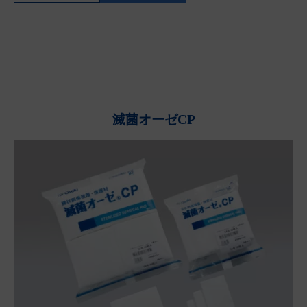
滅菌オーゼCP