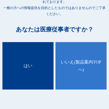
れております。
●眼科・外科・皮膚科など、診療科ごとの用途に合わせて使用で
一般の方への情報提供を目的としたものではありませんのでご了承
きます。
ください。
あなたは医療従事者ですか？
[綿状創傷被覆・保護材 11751000]
品 番
種 類
規 格
ケース入数
28618
1号-1
5cm×6cm(脱脂綿1層) 100枚入
4箱
いいえ
(製品案内TOP
28619
2号-1
7.5cm×7.5cm(脱脂綿1層) 100枚入
4箱
はい
へ)
28620
3号-1
10cm × 10cm（脱脂綿1層）40枚入
8箱
28621
4号-1
7.5cm × 15.5cm（脱脂綿2層）40枚入
8箱
28622
5号-1
10cm × 20.5cm（脱脂綿2層）30枚入
4箱
28623
6号-1
15cm × 15cm（脱脂綿2層）30枚入
4箱
28624
7号-1
15cm × 28cm（脱脂綿2層）20枚入
4箱
28625
8号-1
27cm × 28cm（脱脂綿2層）10枚入
4箱