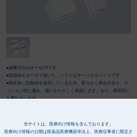
●滅菌済みのオーゼCPです。
●脱脂綿をガーゼで巻いた、ソフトなサージカルパッドです。
●吸収体に脱脂綿を使用しているため、柔らかく厚みがあり、ク
ッション性に優れ、傷口をやさしく保護します。また、吸収性に
も優れています。
●8種類のサイズ展開があるため、外科・皮膚科・眼科・産科な
ど、用途に合わせて使用できます。
●個包装の底面にもサイズを表記しているため、平積みしてもサ
当サイトは、医療向け情報を含んでおります。
イズが一目で分かります。
医療向け情報の公開は
医薬品医療機器等法上、医療従事者に限定さ
●滲出液を素早く吸収し、傷口をやさしく保護します。