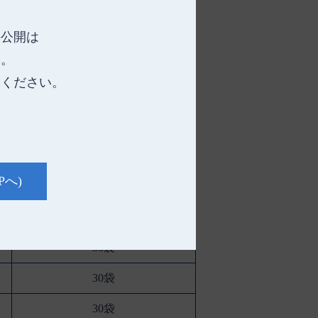
の公開は
す。
承ください。
22101] [綿状創傷被覆・保護材 11751000]
ケース入数
Pへ)
30袋
30袋
30袋
30袋
30袋