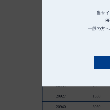
当サイ
医
一般の方へ
サラフィットⅠ
品 番
種 類
20938
1515
20928
1515
20939
1530
20927
1530
20940
3030