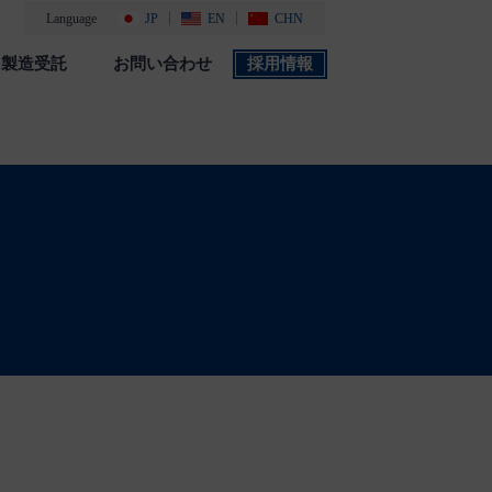
Language
JP
EN
CHN
製造受託
お問い合わせ
採用情報
製品カタログ
採用情報
社会・環境活動
添付文書 検索