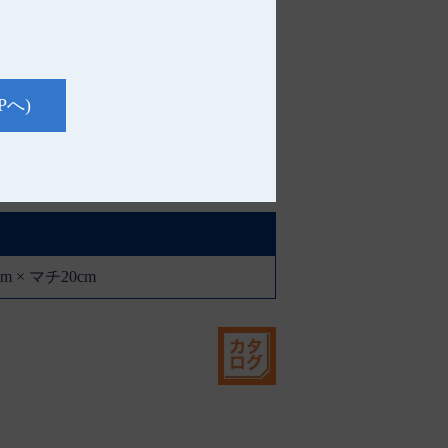
Pへ)
m × マチ20cm