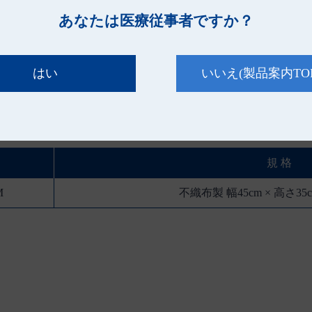
あなたは医療従事者ですか？
はい
いいえ
(製品案内TO
規 格
M
不織布製 幅45cm × 高さ35c