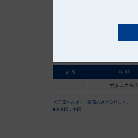
お産セット用バッグ ボタニカル
品 番
種 類
-
ボタニカル 
※病院へのセット販売のみとなります。
■製造国：
中国