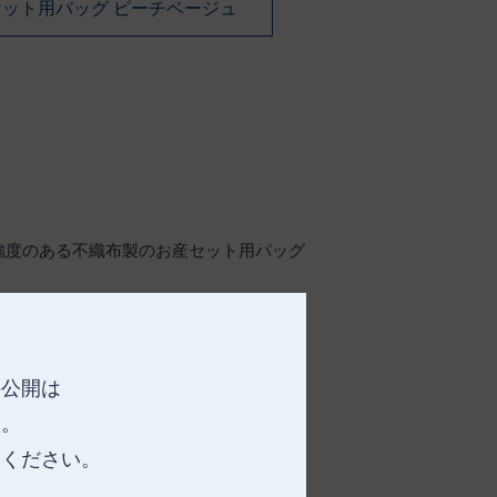
セット用バッグ ピーチベージュ
強度のある不織布製のお産セット用バッグ
中身が飛び出しません。
の公開は
す。
承ください。