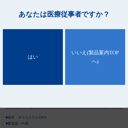
あなたは医療従事者ですか？
いいえ
(製品案内TOP
はい
へ)
品 番
種 類
規 格
ケース入
数
88353
ホワイ
ヒップ110cm～140cm（ショーツと一緒に着用)
10個×36
ト
1枚入
袋
■素材：ポリエステル100％
■製造国：
中国