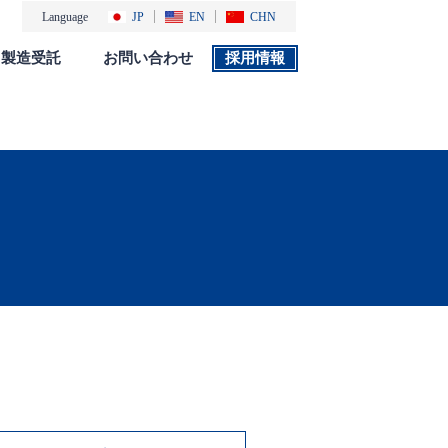
Language
JP
EN
CHN
製造受託
お問い合わせ
採用情報
製品カタログ
採用情報
社会・環境活動
添付文書 検索