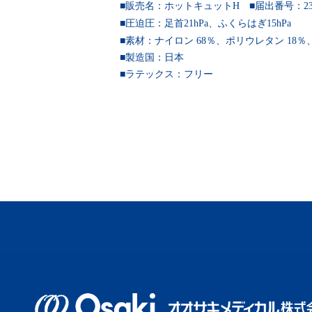
■販売名：ホットキュットH
■届出番号：23B2
■圧迫圧：足首21hPa、ふくらはぎ15hPa
■素材：ナイロン 68％、ポリウレタン 18％
■製造国：
日本
■ラテックス：フリー