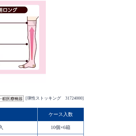
[弾性ストッキング 31724000]
ケース入数
入
10個×6箱