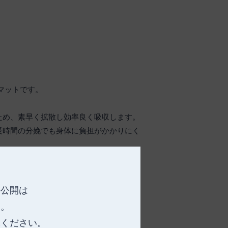
マットです。
。
ため、素早く拡散し効率良く吸収します。
長時間の分娩でも身体に負担がかかりにく
ぷり吸収し、逆戻りを防ぐためさらっとし
測定に便利です。
の公開は
す。
承ください。