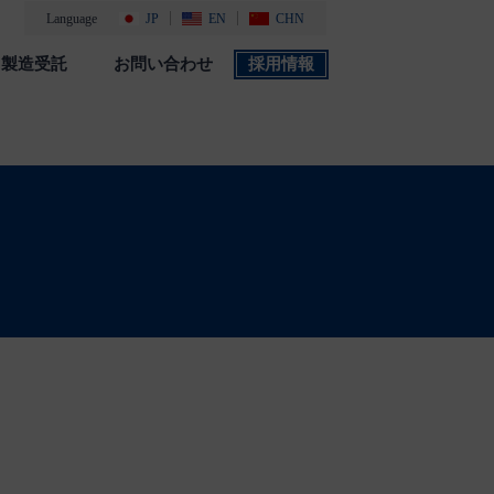
Language
JP
EN
CHN
製造受託
お問い合わせ
採用情報
製品カタログ
採用情報
社会・環境活動
添付文書 検索