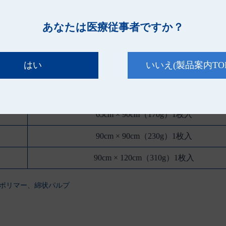
あなたは医療従事者ですか？
はい
いいえ
(製品案内TO
規 格
65cm × 90cm（170g）1枚入
90cm × 90cm（230g）1枚入
90cm × 120cm（310g）1枚入
ポリマー、綿状パルプ