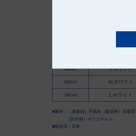
滅菌オールマット
品 番
種 類
84242
S ホワイト
84243
M ホワイト
84244
L ホワイト
■素材：［表面材］不織布［吸収材］高吸収
［防水材］ポリエチレン
■製造国：
日本