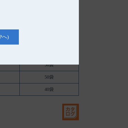
Pへ)
ケース入数
50袋
50袋
40袋