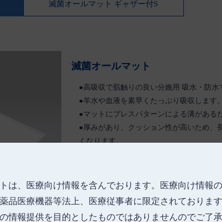
滅菌オールマット ギャザー付S
滅菌オールマット
●高吸収で肌触りの良い分娩用 吸水・防水
●羊水や血液を素早くたっぷり吸収します
●マットにプレスパターンによる溝がある
●厚みがあり、クッション性が高いため、
くなります。
●高吸収ポリマーが羊水や血液などをたっ
た表面状態を保ちます。
●マット重量がほぼ一定のため、出血量の
トは、医療向け情報を含んでおります。
医療向け情報
薬品医療機器等法上、医療従事者に限定されておりま
の情報提供を目的としたものではありませんのでご了