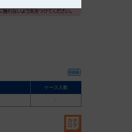
ケース入数
-