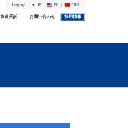
Language
JP
EN
CHN
製造受託
お問い合わせ
採用情報
製品カタログ
採用情報
社会・環境活動
添付文書 検索