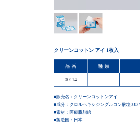
クリーンコットン アイ 1枚入
品 番
種 類
00114
–
■販売名：クリーンコットンアイ
■成分：クロルヘキシジングルコン酸塩0.0
■素材：医療脱脂綿
■製造国：
日本