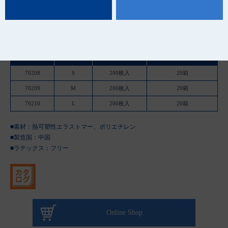
品 番
種 類
規 格
ケース入数
70208
S
200枚入
20箱
70209
M
200枚入
20箱
70210
L
200枚入
20箱
■素材：熱可塑性エラストマー、ポリエチレン
■製造国：
中国
■ラテックス：フリー
Online Shop