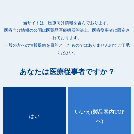
●視認性の良いブルーは、万一手袋の破片が混入した時でも発見
しやすいため、食事の調理・介助に適しています。
●S・M・Lの3サイズ展開のため、適切なサイズを選択できます。
当サイトは、医療向け情報を含んでおります。
●パッケージ底面のミシン目を内側に押し込むと、残り少なくな
医療向け情報の公開は
医薬品医療機器等法上、医療従事者に限定さ
った際、取り出しやすくなります。
れております。
一般の方への情報提供を目的としたものではありませんのでご了承
ください。
あなたは医療従事者ですか？
いいえ
(製品案内TOP
はい
へ)