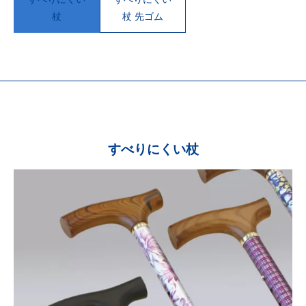
杖
杖 先ゴム
すべりにくい杖