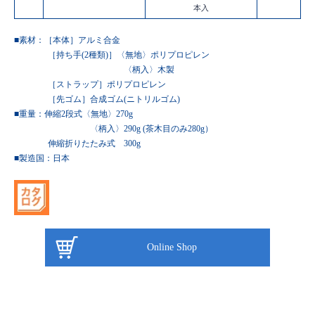
本入
■素材：［本体］アルミ合金
［持ち手(2種類)］〈無地〉ポリプロピレン
〈柄入〉木製
［ストラップ］ポリプロピレン
［先ゴム］合成ゴム(ニトリルゴム)
■重量：伸縮2段式〈無地〉270g
〈柄入〉290g (茶木目のみ280g）
伸縮折りたたみ式 300g
■製造国：
日本
Online Shop