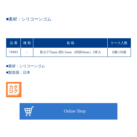
■素材：シリコーンゴム
品 番
種 類
規 格
ケース入数
74963
-
長さ275mm 径6.5mm（内径4mm）2本入
6個×20袋
■素材：シリコーンゴム
■製造国：
日本
Online Shop