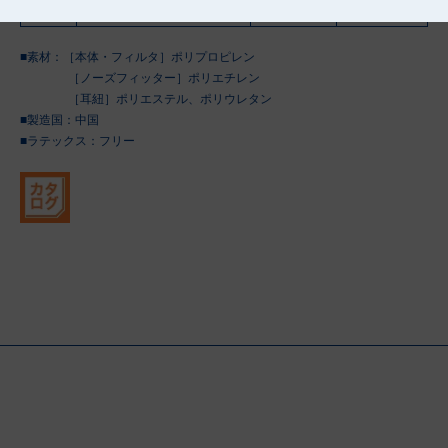
51432
ゴム紐 フリー ブルー
17cm×9cm
40箱
■素材：［本体・フィルタ］ポリプロピレン
［ノーズフィッター］ポリエチレン
［耳紐］ポリエステル、ポリウレタン
■製造国：
中国
■ラテックス：フリー