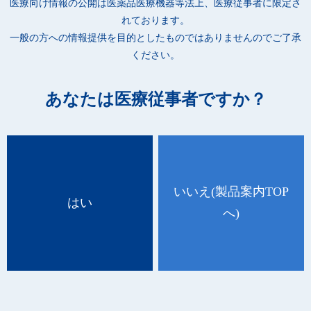
医療向け情報の公開は
医薬品医療機器等法上、医療従事者に限定さ
しているため、眼鏡やゴーグルが曇りにくくなっています。
れております。
●柔らかい不織布を使用しているため、ソフトな肌触りです。
一般の方への情報提供を目的としたものではありませんのでご了承
●ゴム紐は、長時間の着用でも耳が痛くなりにくい平ゴムです。
ください。
●日本産業規格「JIS T 9001」医療用マスク クラスⅡに適合して
います。
あなたは医療従事者ですか？
(適合番号：M22310004)
いいえ
(製品案内TOP
はい
へ)
品 番
種 類
規 格
ケース入数
51431
ゴム紐 フリー ホワイト
17cm×9cm
40箱