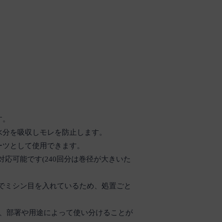
す。
水分を吸収しモレを防止します。
ーツとして使用できます。
対応可能です(240回分は巻径が大きいた
。
cm)でミシン目を入れているため、処置ごと
で、部署や用途によって使い分けることが