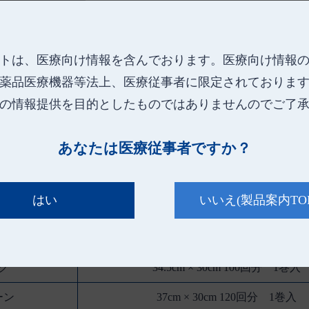
できます。
●ピンクは4サイズ展開で、用途に合わせ
●ゴミの軽減が図れるシュリンク包装と、
トは、医療向け情報を含んでおります。
医療向け情報
のみ)があります。
●箱入りは、箱に入れたまま“オオサキ 検診
薬品医療機器等法上、医療従事者に限定されておりま
れるため、衛生的に使用できます。
の情報提供を目的としたものではありませんのでご了
あなたは医療従事者ですか？
はい
いいえ
(製品案内TO
規 格
ンク
19cm × 30cm 170回分 1巻入
ンク
34.5cm × 30cm 100回分 1巻入
ーン
37cm × 30cm 120回分 1巻入