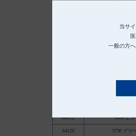
当サイ
医
一般の方へ
オオサキ 検診用ロールシーツ
品 番
種 類
84111
1930 ピ
84132
3430 ピ
84129
3730 グリ