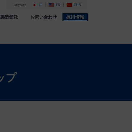
Language
JP
EN
CHN
製造受託
お問い合わせ
採用情報
製品カタログ
採用情報
社会・環境活動
添付文書 検索
ップ