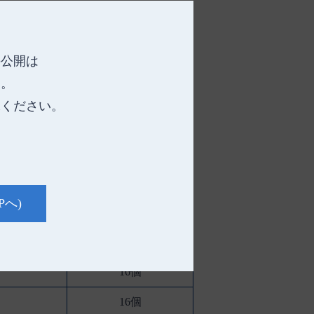
て選ぶことができます。
保管に便利な箱入り(グリーンとホワイト
の公開は
用ロールシーツホルダー”(別売)に掛けら
す。
承ください。
Pへ)
ケース入数
24個
16個
16個