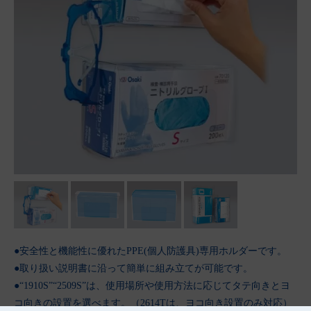
●安全性と機能性に優れたPPE(個人防護具)専用ホルダーです。
●取り扱い説明書に沿って簡単に組み立てが可能です。
●“1910S”“2509S”は、使用場所や使用方法に応じてタテ向きとヨ
コ向きの設置を選べます。（2614Tは、ヨコ向き設置のみ対応）