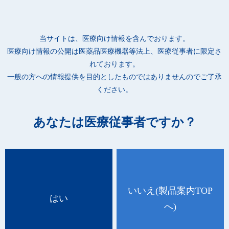
●ホルダー側面の穴にアイウエアを掛けることができます。
●掃除がしやすい構造で、ほこりなどが溜まりにくいよう、底面
に排出口を設けています。
当サイトは、医療向け情報を含んでおります。
●軽量な素材を使用しており、角がないデザインのため、万が
医療向け情報の公開は
医薬品医療機器等法上、医療従事者に限定さ
一、人や物が衝突してもケガをしにくくなっています。また、耐
れております。
薬性のあるPET素材を使用しています。
一般の方への情報提供を目的としたものではありませんのでご了承
●必要なサイズを必要な数量だけ取り付けることができ、万一破
ください。
損した場合でも1個単位での交換が可能です。
●設置場所に応じて、別売りの ”マグネット” や ”壁付ネジ” を使
あなたは医療従事者ですか？
用することで、簡単に取り付けることができます。
取扱説明 動画
いいえ
(製品案内TOP
はい
へ)