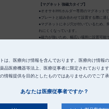
【マグネット 強磁力タイプ】
●オオサキPPEホルダー専用のマグネット
●プレートと組み合わせて設置する際に適
●マグネットにネジ穴が付いているため、
れにくくなっています。
●磁力が強いため、幅広い場所に設置可能
につながりにくいです。
●裏面に保護シールが貼ってあるため、設
※磁力が強力なため、マグネット同士をく
トは、医療向け情報を含んでおります。
医療向け情報
また、マグネット単体を壁などにくっつけ
薬品医療機器等法上、医療従事者に限定されておりま
離せなくなる恐れがあります。
の情報提供を目的としたものではありませんのでご了
【マグネット 標準磁力タイプ】
●オオサキPPEホルダー専用のマグネット
あなたは医療従事者ですか？
●ホルダーを1個ずつ設置するのに適してい
●マグネットにネジ穴が付いているため、
れにくくなっています。