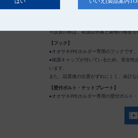
はい
いいえ
(製品案内TO
【壁付ネジ】
●オオサキPPEホルダー専用の壁付ネジで
●石膏ボードなどにも使用可能なアンカー
※設置の際は、取扱説明書と建物の構造を
【フック】
●オオサキPPEホルダー専用のフックです。
●保護キャップが付いているため、安全性
います。
また、設置後の位置がずれにくく、余計な
【壁付ボルト・ナットプレート】
●オオサキPPEホルダー専用の壁付ボルト