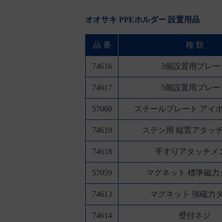
オオサキ PPEホルダー 設置用品
品 番
種 類
74616
3個設置用プレー
74617
5個設置用プレー
57060
スチールプレート アイボリ
74619
ステン用 縦置アタッ
74618
手すりアタッチメ
57059
マグネット 標準磁力
74613
マグネット 強磁力
74614
壁付ネジ