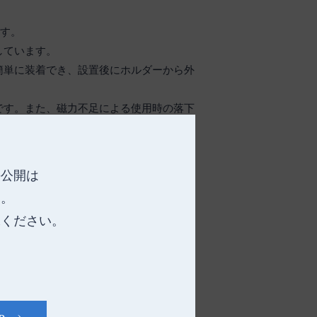
です。
しています。
簡単に装着でき、設置後にホルダーから外
です。また、磁力不足による使用時の落下
置後のズレや壁の傷つきを抑えます。
っつけないでください。
の公開は
ないでください。
す。
承ください。
です。
ます。
簡単に装着でき、設置後にホルダーから外