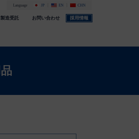
Language
JP
EN
CHN
製造受託
お問い合わせ
採用情報
製品カタログ
採用情報
社会・環境活動
添付文書 検索
用品