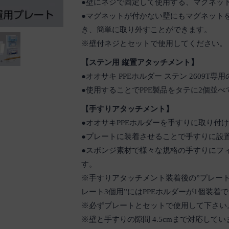
●壁にネジで固定して使用する、マグネッ
●マグネットが付かない壁にもマグネット
き、簡単に取り外すことができます。
※壁付ネジとセットで使用してください。
【ステン用 縦置アタッチメント】
●オオサキ PPEホルダー ステン 2609T
●使用することでPPE製品をタテに2個並
【手すりアタッチメント】
●オオサキPPEホルダーを手すりに取り付
●プレートに装着させることで手すりに設
●スポンジ素材で様々な規格の手すりにフ
す。
※手すりアタッチメント装着後の”プレート5
レート3個用”にはPPEホルダーが1個装着
※必ずプレートとセットで使用して下さい
※壁と手すりの隙間 4.5cmまで対応してい