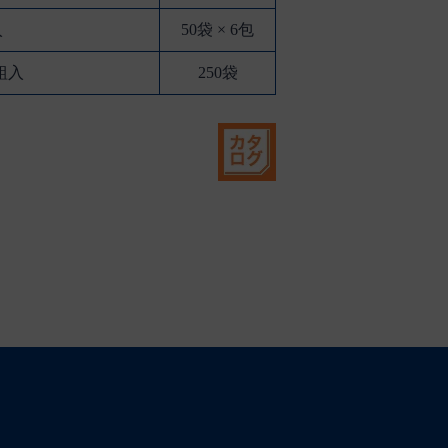
入
50袋 × 6包
組入
250袋