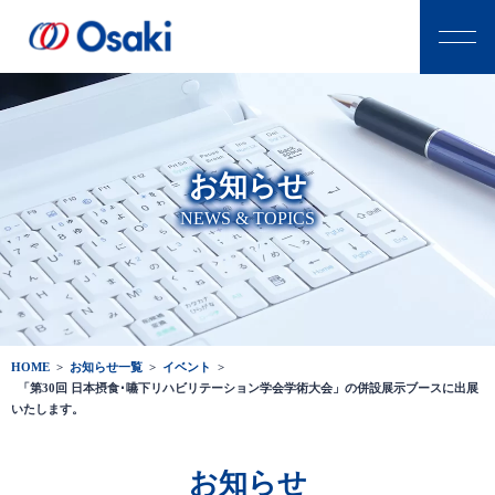
お知らせ
NEWS & TOPICS
HOME
>
お知らせ一覧
>
イベント
>
「第30回 日本摂食･嚥下リハビリテーション学会学術大会」の併設展示ブースに出展
いたします。
お知らせ