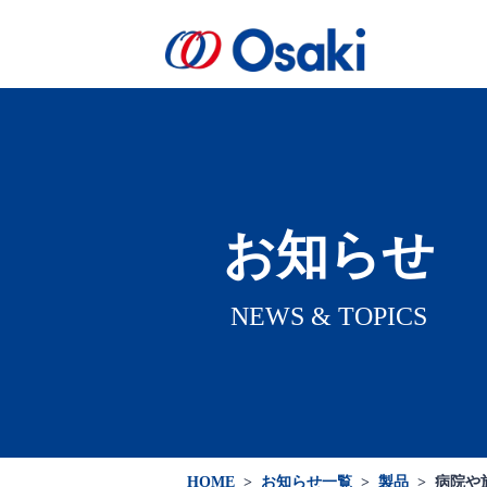
会社案内
製品案内
医療関係者向け
会社概要
お知らせ
NEWS & TOPICS
HOME
>
お知らせ一覧
>
製品
>
病院や