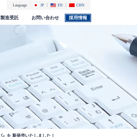
Language
JP
EN
CHN
製造受託
お問い合わせ
採用情報
製品カタログ
採用情報
社会・環境活動
添付文書 検索
パ』を 新発売いたしました！