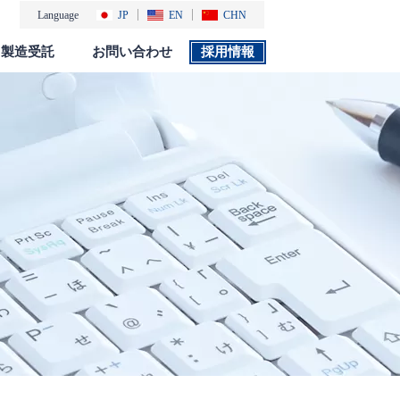
Language
JP
EN
CHN
製造受託
お問い合わせ
採用情報
製品カタログ
採用情報
社会・環境活動
添付文書 検索