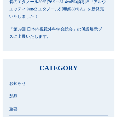
装のエタノール80％(76.9～81.4vol%)消毒綿『アルウ
エッティ®one2 エタノール消毒綿80％A』を新発売
いたしました！
「第39回 日本内視鏡外科学会総会」の併設展示ブー
スに出展いたします。
CATEGORY
お知らせ
製品
重要