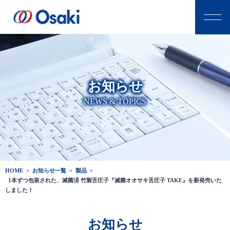
お知らせ
NEWS & TOPICS
HOME
>
お知らせ一覧
>
製品
>
1本ずつ包装された、滅菌済 竹製舌圧子『滅菌オオサキ舌圧子 TAKE』を新発売いた
しました！
お知らせ