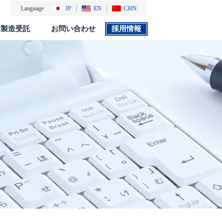
Language
JP
EN
CHN
製造受託
お問い合わせ
採用情報
製品カタログ
採用情報
社会・環境活動
添付文書 検索